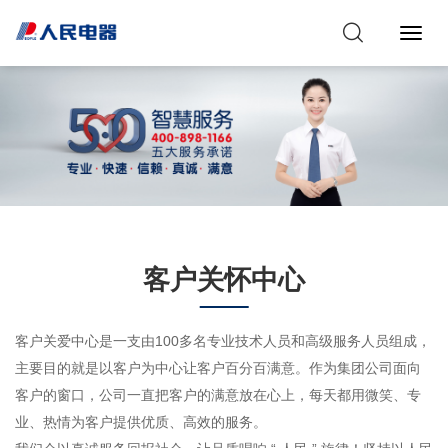
Toggl
Navig
客户关怀中心
客户关爱中心是一支由100多名专业技术人员和高级服务人员组成，
主要目的就是以客户为中心让客户百分百满意。作为集团公司面向
客户的窗口，公司一直把客户的满意放在心上，每天都用微笑、专
业、热情为客户提供优质、高效的服务。