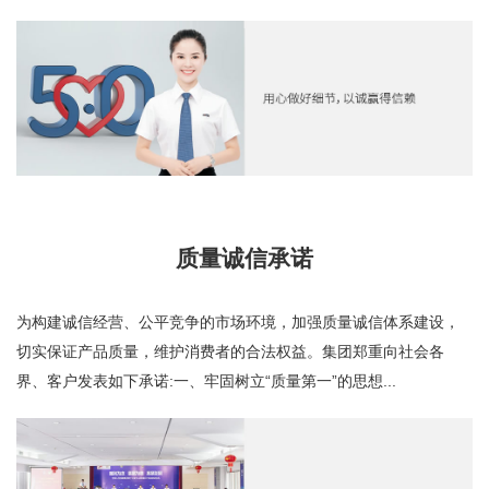
质量诚信承诺
为构建诚信经营、公平竞争的市场环境，加强质量诚信体系建设，
切实保证产品质量，维护消费者的合法权益。集团郑重向社会各
界、客户发表如下承诺:一、牢固树立“质量第一”的思想...