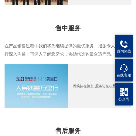
售中服务
在产品销售过程中我们将为继续提供的最优服务，指派专人与您进
咨询热线
行深入沟通，再深入了解您需求，协助您选购最合适产品。
在线客服
公众号
售后服务